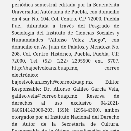
periódica semestral editada por la Benemérita
Universidad Autónoma de Puebla, con domicilio
en 4 sur No. 104, Col. Centro, C.P. 72000, Puebla
Pue., difundida a través del Posgrado de
Sociología del Instituto de Ciencias Sociales y
Humanidades “Alfonso Vélez Pliego”, con
domicilio en Av. Juan de Palafox y Mendoza No.
208, Col. Centro Histórico, Puebla, Puebla, C.P.
72000, Tel. (52) (222) 2295500 ext. 5707.
http://bajoelvolcanx.buap.mx, correo
electrónico:
bajoelvolcan.icsyh@correo.buap.mx Editor
Responsable: Dr. Alfonso Galileo García Vela,
galileo.vela@correo.buap.mx Reserva de
derechos al uso exclusivo 04-2021-
040614143900-203. ISSN: (2954-4300), ambos
otorgados por el Instituto Nacional del Derecho
de Autor de la Secretaría de Cultura.
Responsable de la última actualización de este