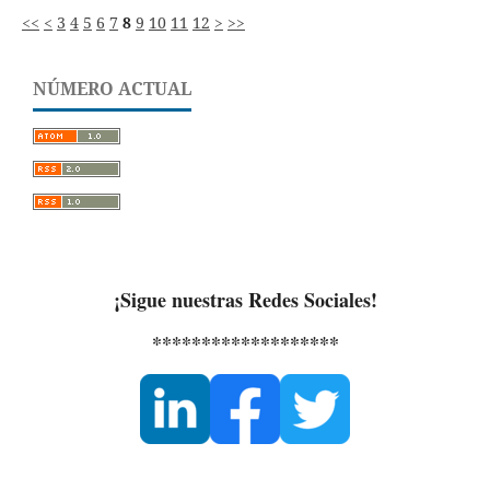
<<
<
3
4
5
6
7
8
9
10
11
12
>
>>
NÚMERO ACTUAL
¡Sigue nuestras Redes Sociales!
*******************