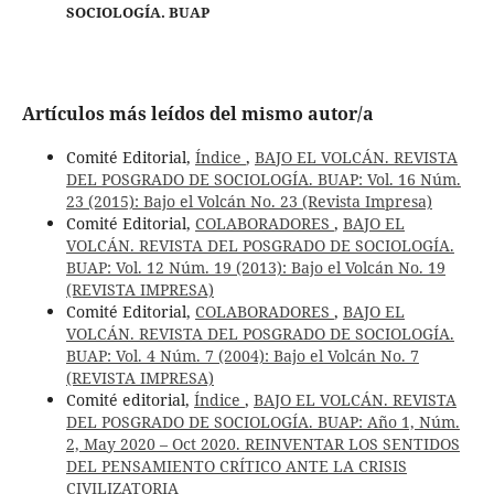
SOCIOLOGÍA. BUAP
Artículos más leídos del mismo autor/a
Comité Editorial,
Índice
,
BAJO EL VOLCÁN. REVISTA
DEL POSGRADO DE SOCIOLOGÍA. BUAP: Vol. 16 Núm.
23 (2015): Bajo el Volcán No. 23 (Revista Impresa)
Comité Editorial,
COLABORADORES
,
BAJO EL
VOLCÁN. REVISTA DEL POSGRADO DE SOCIOLOGÍA.
BUAP: Vol. 12 Núm. 19 (2013): Bajo el Volcán No. 19
(REVISTA IMPRESA)
Comité Editorial,
COLABORADORES
,
BAJO EL
VOLCÁN. REVISTA DEL POSGRADO DE SOCIOLOGÍA.
BUAP: Vol. 4 Núm. 7 (2004): Bajo el Volcán No. 7
(REVISTA IMPRESA)
Comité editorial,
Índice
,
BAJO EL VOLCÁN. REVISTA
DEL POSGRADO DE SOCIOLOGÍA. BUAP: Año 1, Núm.
2, May 2020 – Oct 2020. REINVENTAR LOS SENTIDOS
DEL PENSAMIENTO CRÍTICO ANTE LA CRISIS
CIVILIZATORIA