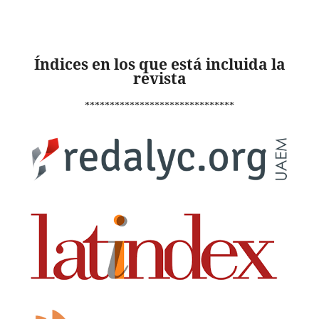
Índices en los que está incluida la
revista
******************************