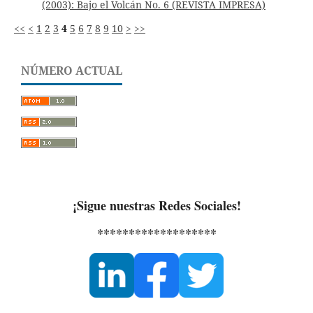
(2003): Bajo el Volcán No. 6 (REVISTA IMPRESA)
<<
<
1
2
3
4
5
6
7
8
9
10
>
>>
NÚMERO ACTUAL
¡Sigue nuestras Redes Sociales!
*******************