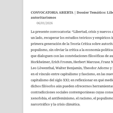
CONVOCATORIA ABIERTA | Dossier Temático: Liber
autoritarismos
06/01/2026
La presente convocatoria: “Libertad, crisis y nuevos 
un lado, recuperar los estudios teóricos y empíricos i
primera generación de la Teoría Crítica sobre autorit
populismo, sin obviar la crítica a la economía política
que dialoguen con las constelaciones filosóficas de 
Horkheimer, Erich Fromm, Herbert Marcuse, Franz 
Leo Löwenthal, Walter Benjamin, Theodor Adorno y E
en el vínculo entre capitalismo y fascismo, en las nu
capitalismo del siglo XXI; en reflexionar en qué med
dichos filósofos aún pueden ofrecernos herramientas p
contradicciones sociales contemporáneas cuyas conse
xenofobia, el antifeminismo, el racismo, el populismo,
narcotráfico y la crisis climática.