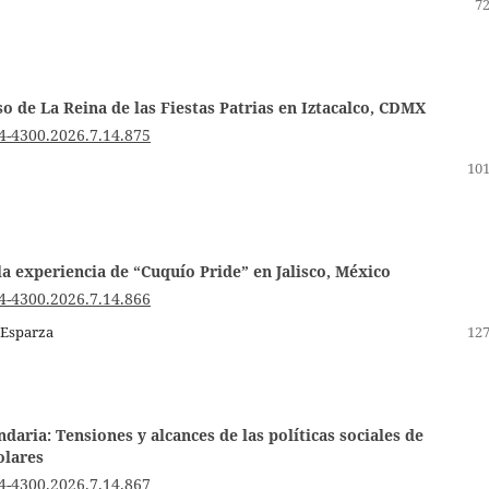
72
so de La Reina de las Fiestas Patrias en Iztacalco, CDMX
4-4300.2026.7.14.875
101
la experiencia de “Cuquío Pride” en Jalisco, México
4-4300.2026.7.14.866
 Esparza
127
daria: Tensiones y alcances de las políticas sociales de
olares
4-4300.2026.7.14.867