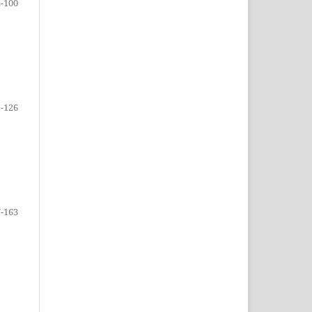
-100
-126
-163