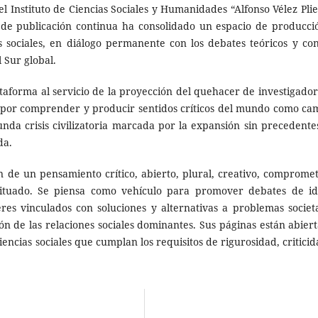
l Instituto de Ciencias Sociales y Humanidades “Alfonso Vélez Plie
 de publicación continua ha consolidado un espacio de producci
as sociales, en diálogo permanente con los debates teóricos y con
 Sur global.
ataforma al servicio de la proyección del quehacer de investigador
 por comprender y producir sentidos críticos del mundo como ca
da crisis civilizatoria marcada por la expansión sin precedente
ida.
de un pensamiento crítico, abierto, plural, creativo, compromet
y situado. Se piensa como vehículo para promover debates de id
eres vinculados con soluciones y alternativas a problemas societa
ón de las relaciones sociales dominantes. Sus páginas están abiert
ncias sociales que cumplan los requisitos de rigurosidad, criticid