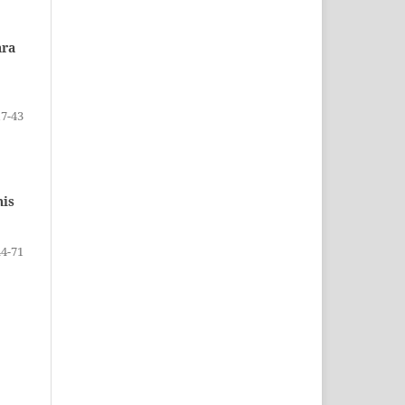
ara
17-43
nis
44-71