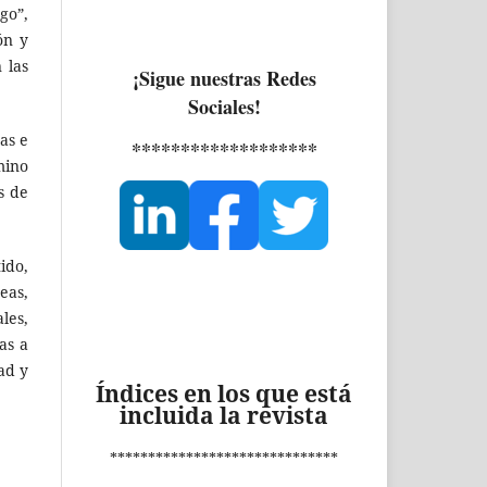
go”,
ón y
 las
¡Sigue nuestras Redes
Sociales!
as e
*******************
mino
s de
ido,
eas,
les,
as a
ad y
Índices en los que está
incluida la revista
******************************