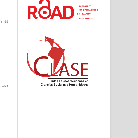
29-44
45-60