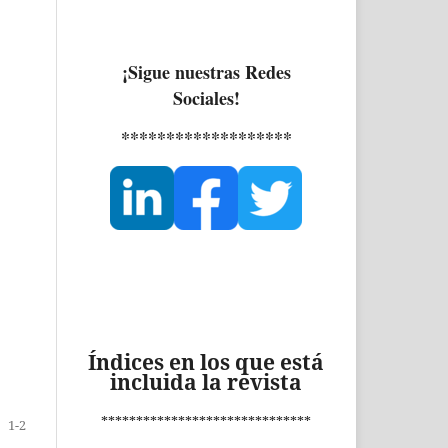
¡Sigue nuestras Redes
Sociales!
*******************
Índices en los que está
incluida la revista
******************************
1-2