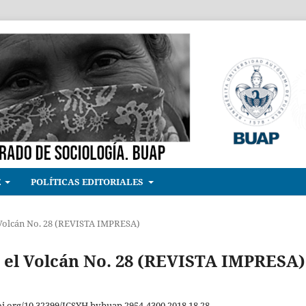
E
POLÍTICAS EDITORIALES
l Volcán No. 28 (REVISTA IMPRESA)
jo el Volcán No. 28 (REVISTA IMPRESA)
oi.org/10.32399/ICSYH.bvbuap.2954-4300.2018.18.28