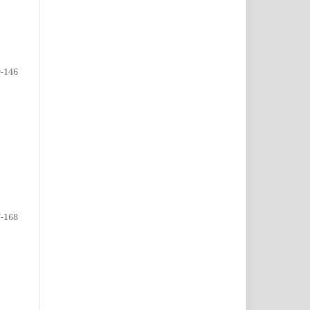
-146
-168