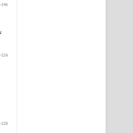
-196
N
-224
-228