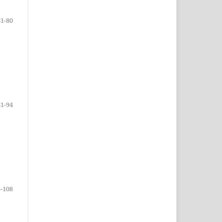
61-80
81-94
-108