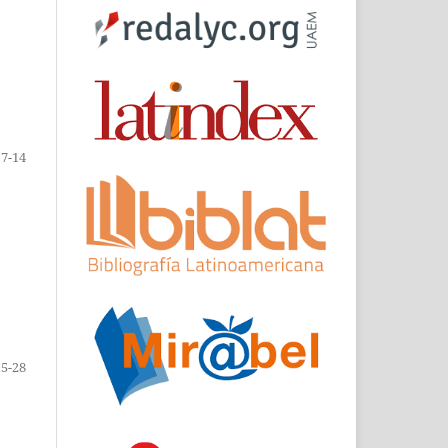
7-14
15-28