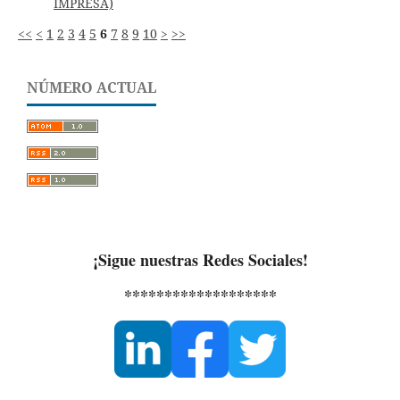
IMPRESA)
<<
<
1
2
3
4
5
6
7
8
9
10
>
>>
NÚMERO ACTUAL
¡Sigue nuestras Redes Sociales!
*******************