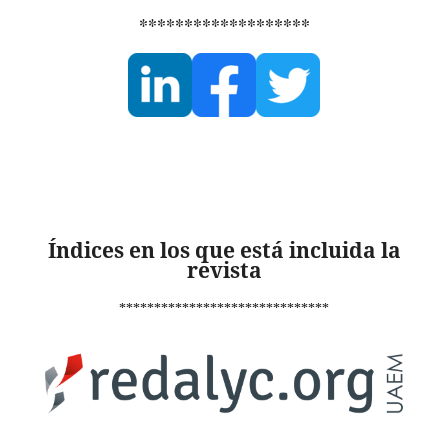
*******************
Índices en los que está incluida la
revista
******************************