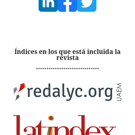
Índices en los que está incluida la
revista
******************************