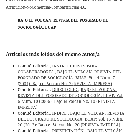
Esta obra está bajo una licencia internacional
Creative Commons
Atribución-NoComercial-CompartirIgual 4.0
.
BAJO EL VOLCÁN. REVISTA DEL POSGRADO DE
SOCIOLOGÍA. BUAP
Artículos más leídos del mismo autor/a
Comité Editorial,
INSTRUCCIONES PARA
COLABORADORES
,
BAJO EL VOLCÁN. REVISTA DEL
POSGRADO DE SOCIOLOGÍA. BUAP: Vol. 4 Núm. 7
(2004): Bajo el Volcán No. 7 (REVISTA IMPRESA)
Comité Editorial,
DIRECTORIO
,
BAJO EL VOLCÁN.
REVISTA DEL POSGRADO DE SOCIOLOGÍA. BUAP: Vol.
6 Núm. 10 (2006): Bajo el Volcán No. 10 (REVISTA
IMPRESA)
Comité Editorial,
ÍNDICE
,
BAJO EL VOLCÁN. REVISTA
DEL POSGRADO DE SOCIOLOGÍA. BUAP: Vol. 13 Núm.
20 (2013): Bajo el Volcán No. 20 (REVISTA IMPRESA)
Comité Editorial,
PRESENTACIÓN
,
BAJO EL VOLCÁN.