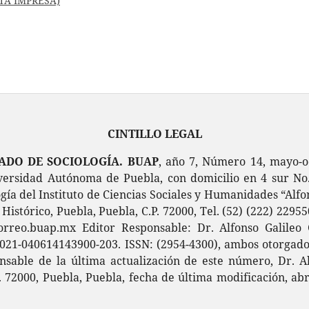
ISTA IMPRESA)
CINTILLO LEGAL
RADO DE SOCIOLOGÍA. BUAP
, año 7, Número 14, mayo-o
ersidad Autónoma de Puebla, con domicilio en 4 sur No. 1
gía del Instituto de Ciencias Sociales y Humanidades “Alfon
Histórico, Puebla, Puebla, C.P. 72000, Tel. (52) (222) 22955
correo.buap.mx Editor Responsable: Dr. Alfonso Galileo 
2021-040614143900-203. ISSN: (2954-4300), ambos otorgados
nsable de la última actualización de este número, Dr. Alf
P. 72000, Puebla, Puebla, fecha de última modificación, abr