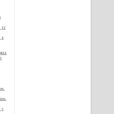
3
 12
 4
ORIA
5
úm.
Núm.
 5