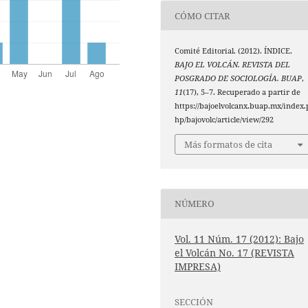
CÓMO CITAR
Comité Editorial. (2012). ÍNDICE.
BAJO EL VOLCÁN. REVISTA DEL
POSGRADO DE SOCIOLOGÍA. BUAP
,
11
(17), 5–7. Recuperado a partir de
https://bajoelvolcanx.buap.mx/index.
hp/bajovolc/article/view/292
Más formatos de cita
NÚMERO
Vol. 11 Núm. 17 (2012): Bajo
el Volcán No. 17 (REVISTA
IMPRESA)
SECCIÓN