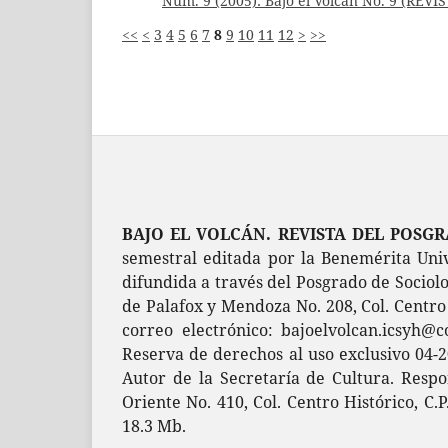
Núm. 9 (2005): Bajo el Volcán No. 9 (REV
<<
<
3
4
5
6
7
8
9
10
11
12
>
>>
BAJO EL VOLCÁN. REVISTA DEL POSG
semestral editada por la Benemérita Univ
difundida a través del Posgrado de Sociolo
de Palafox y Mendoza No. 208, Col. Centro 
correo electrónico: bajoelvolcan.icsyh@
Reserva de derechos al uso exclusivo 04-
Autor de la Secretaría de Cultura. Respo
Oriente No. 410, Col. Centro Histórico, C.
18.3 Mb.