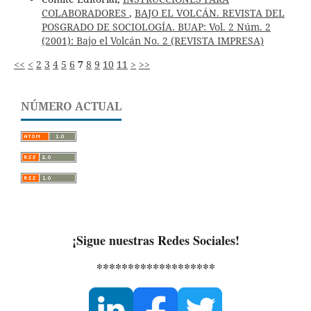
COLABORADORES
,
BAJO EL VOLCÁN. REVISTA DEL
POSGRADO DE SOCIOLOGÍA. BUAP: Vol. 2 Núm. 2
(2001): Bajo el Volcán No. 2 (REVISTA IMPRESA)
<<
<
2
3
4
5
6
7
8
9
10
11
>
>>
NÚMERO ACTUAL
¡Sigue nuestras Redes Sociales!
*******************