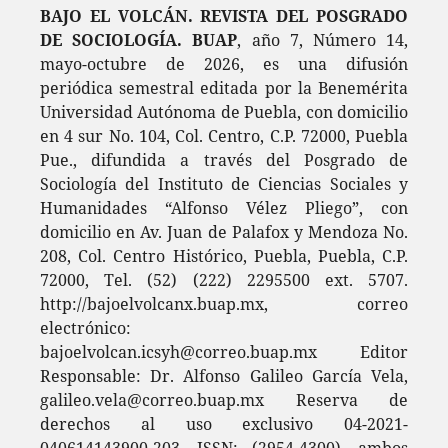
BAJO EL VOLCÁN. REVISTA DEL POSGRADO
DE SOCIOLOGÍA. BUAP
, año 7, Número 14,
mayo-octubre de 2026, es una difusión
periódica semestral editada por la Benemérita
Universidad Autónoma de Puebla, con domicilio
en 4 sur No. 104, Col. Centro, C.P. 72000, Puebla
Pue., difundida a través del Posgrado de
Sociología del Instituto de Ciencias Sociales y
Humanidades “Alfonso Vélez Pliego”, con
domicilio en Av. Juan de Palafox y Mendoza No.
208, Col. Centro Histórico, Puebla, Puebla, C.P.
72000, Tel. (52) (222) 2295500 ext. 5707.
http://bajoelvolcanx.buap.mx, correo
electrónico:
bajoelvolcan.icsyh@correo.buap.mx Editor
Responsable: Dr. Alfonso Galileo García Vela,
galileo.vela@correo.buap.mx Reserva de
derechos al uso exclusivo 04-2021-
040614143900-203. ISSN: (2954-4300), ambos