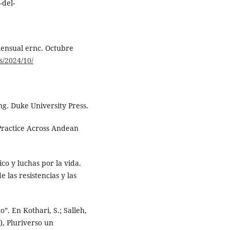
-del-
mensual ernc. Octubre
s/2024/10/
ng. Duke University Press.
 Practice Across Andean
ico y luchas por la vida.
 las resistencias y las
”. En Kothari, S.; Salleh,
), Pluriverso un