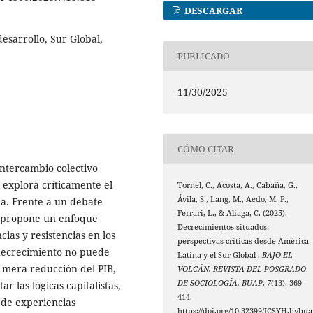
DESCARGAR
esarrollo, Sur Global,
PUBLICADO
11/30/2025
CÓMO CITAR
intercambio colectivo
 explora críticamente el
Tornel, C., Acosta, A., Cabaña, G.,
Ávila, S., Lang, M., Aedo, M. P.,
a. Frente a un debate
Ferrari, L., & Aliaga, C. (2025).
e propone un enfoque
Decrecimientos situados:
ias y resistencias en los
perspectivas críticas desde América
 decrecimiento no puede
Latina y el Sur Global .
BAJO EL
 mera reducción del PIB,
VOLCÁN. REVISTA DEL POSGRADO
DE SOCIOLOGÍA. BUAP
,
7
(13), 369–
 las lógicas capitalistas,
414.
r de experiencias
https://doi.org/10.32399/ICSYH.bvbua