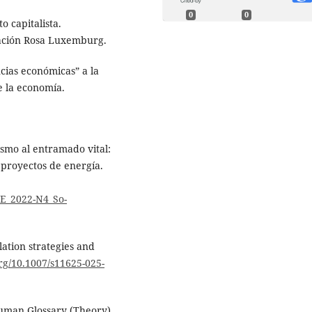
0
0
o capitalista.
dación Rosa Luxemburg.
encias económicas” a la
e la economía.
smo al entramado vital:
 proyectos de energía.
_y_E_2022-N4_So-
lation strategies and
org/10.1007/s11625-025-
thuman Glossary (Theory).