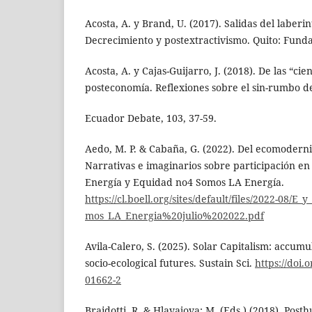
Acosta, A. y Brand, U. (2017). Salidas del laberint
Decrecimiento y postextractivismo. Quito: Fun
Acosta, A. y Cajas-Guijarro, J. (2018). De las “ci
posteconomía. Reflexiones sobre el sin-rumbo d
Ecuador Debate, 103, 37-59.
Aedo, M. P. & Cabaña, G. (2022). Del ecomoderni
Narrativas e imaginarios sobre participación en
Energía y Equidad no4 Somos LA Energía.
https://cl.boell.org/sites/default/files/2022-08/E
mos_LA_Energia%20julio%202022.pdf
Avila-Calero, S. (2025). Solar Capitalism: accumu
socio-ecological futures. Sustain Sci.
https://doi.
01662-2
Braidotti, R. & Hlavajova; M. (Eds.) (2018). Pos