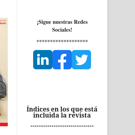
¡Sigue nuestras Redes
Sociales!
*******************
Índices en los que está
incluida la revista
******************************