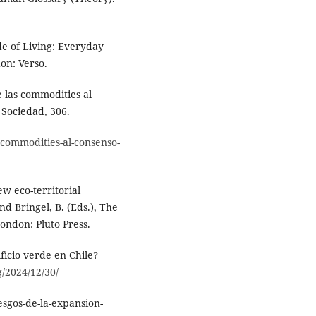
de of Living: Everyday
don: Verso.
e las commodities al
 Sociedad, 306.
s-commodities-al-consenso-
ew eco-territorial
d Bringel, B. (Eds.), The
London: Pluto Press.
ficio verde en Chile?
/2024/12/30/
esgos-de-la-expansion-