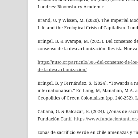
Londres: Bloomsbury Academic.
Brand, U. y Wissen, M. (2020). The Imperial Mo
Life and the Ecological Crisis of Capitalism. Lon
Bringel, B. & Svampa, M. (2023). Del consenso d
consenso de la descarbonización. Revista Nueva
https://nuso.org/articulo/306-del-consenso-de-lo
de-la-descarbonizacion/
Bringel, B. y Fernández, S. (2024). “Towards a n
internationalism.” En Lang, M, Manahan, M.A. an
Geopolitics of Green Colonialism (pp. 240-252). 
Cabaña, G. & Balcázar, R. (2024). ¿Zonas de sacri
Fundación Tantí.
https://www.fundaciontanti.org
zonas-de-sacrificio-verde-en-chile-amenazas-y-ri