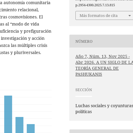
 la autonomía comunitaria
p.2954-4300.2025.7.13.815
cimiento relacional,
Más formatos de cita
tras cosmovisiones. El
vas al “modo de vida
uficiencia y prefiguración
investigación y acción
NÚMERO
zca las múltiples crisis
ustas y pluriversales.
Año 7, Núm. 13, Nov 2025 -
Abr 2026. A UN SIGLO DE L
TEORÍA GENERAL DE
PASHUKANIS
SECCIÓN
Luchas sociales y coyuntura
políticas