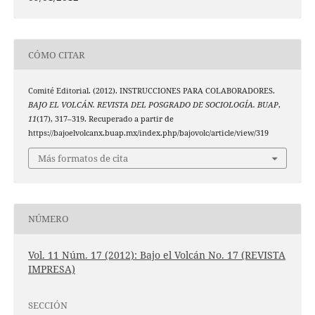
CÓMO CITAR
Comité Editorial. (2012). INSTRUCCIONES PARA COLABORADORES.
BAJO EL VOLCÁN. REVISTA DEL POSGRADO DE SOCIOLOGÍA. BUAP
,
11
(17), 317–319. Recuperado a partir de
https://bajoelvolcanx.buap.mx/index.php/bajovolc/article/view/319
Más formatos de cita
NÚMERO
Vol. 11 Núm. 17 (2012): Bajo el Volcán No. 17 (REVISTA
IMPRESA)
SECCIÓN