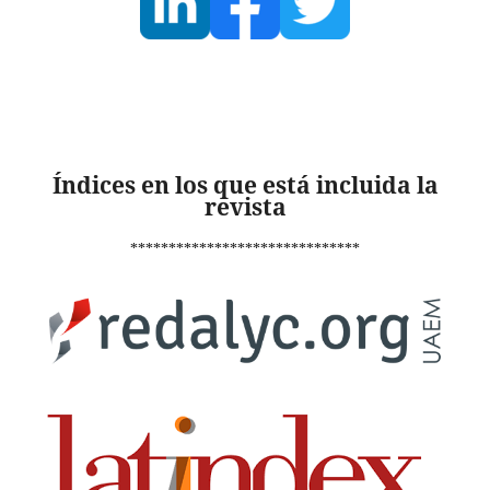
Índices en los que está incluida la
revista
******************************