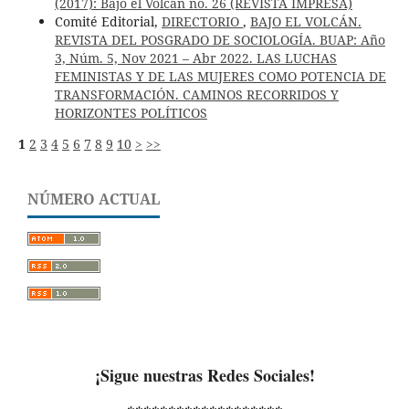
(2017): Bajo el Volcán no. 26 (REVISTA IMPRESA)
Comité Editorial,
DIRECTORIO
,
BAJO EL VOLCÁN.
REVISTA DEL POSGRADO DE SOCIOLOGÍA. BUAP: Año
3, Núm. 5, Nov 2021 – Abr 2022. LAS LUCHAS
FEMINISTAS Y DE LAS MUJERES COMO POTENCIA DE
TRANSFORMACIÓN. CAMINOS RECORRIDOS Y
HORIZONTES POLÍTICOS
1
2
3
4
5
6
7
8
9
10
>
>>
NÚMERO ACTUAL
¡Sigue nuestras Redes Sociales!