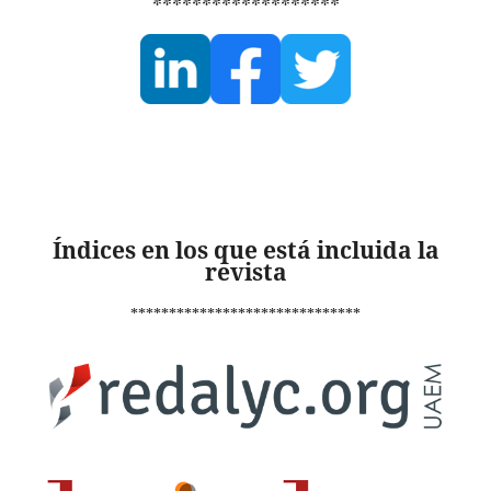
*******************
Índices en los que está incluida la
revista
******************************