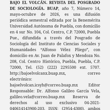
BAJO EL VOLCÁN. REVISTA DEL POSGRADO
DE SOCIOLOGÍA. BUAP
, año 7, Número 14,
mayo-octubre de 2026, es una difusión
periódica semestral editada por la Benemérita
Universidad Autónoma de Puebla, con domicilio
en 4 sur No. 104, Col. Centro, C.P. 72000, Puebla
Pue., difundida a través del Posgrado de
Sociología del Instituto de Ciencias Sociales y
Humanidades “Alfonso Vélez Pliego”, con
domicilio en Av. Juan de Palafox y Mendoza No.
208, Col. Centro Histórico, Puebla, Puebla, C.P.
72000, Tel. (52) (222) 2295500 ext. 5707.
http://bajoelvolcanx.buap.mx, correo
electrónico:
bajoelvolcan.icsyh@correo.buap.mx Editor
Responsable: Dr. Alfonso Galileo García Vela,
galileo.vela@correo.buap.mx Reserva de
derechos al uso exclusivo 04-2021-
040614143900-203. ISSN: (2954-4300), ambos