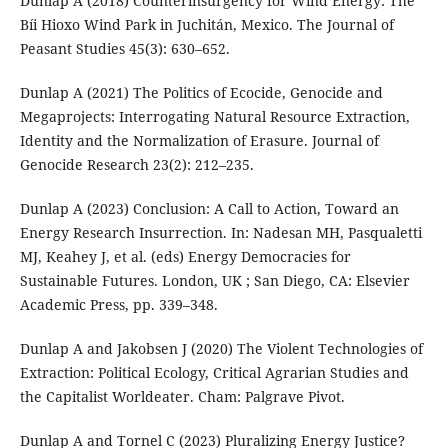
Dunlap A (2018) Counterinsurgency for Wind Energy: The
Bíi Hioxo Wind Park in Juchitán, Mexico. The Journal of
Peasant Studies 45(3): 630–652.
Dunlap A (2021) The Politics of Ecocide, Genocide and
Megaprojects: Interrogating Natural Resource Extraction,
Identity and the Normalization of Erasure. Journal of
Genocide Research 23(2): 212–235.
Dunlap A (2023) Conclusion: A Call to Action, Toward an
Energy Research Insurrection. In: Nadesan MH, Pasqualetti
MJ, Keahey J, et al. (eds) Energy Democracies for
Sustainable Futures. London, UK ; San Diego, CA: Elsevier
Academic Press, pp. 339–348.
Dunlap A and Jakobsen J (2020) The Violent Technologies of
Extraction: Political Ecology, Critical Agrarian Studies and
the Capitalist Worldeater. Cham: Palgrave Pivot.
Dunlap A and Tornel C (2023) Pluralizing Energy Justice?