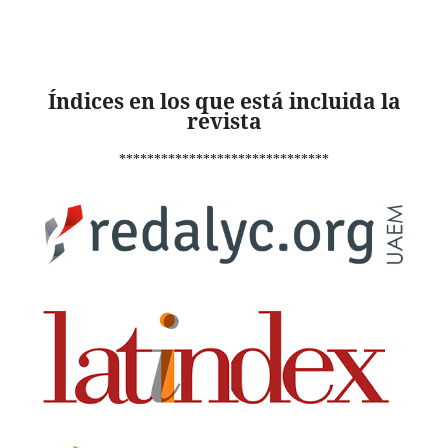
Índices en los que está incluida la
revista
******************************