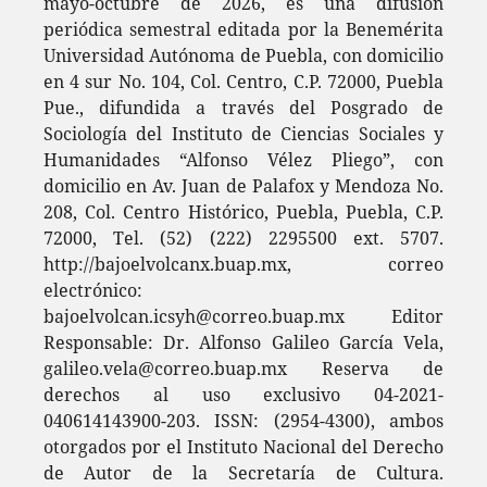
mayo-octubre de 2026, es una difusión
periódica semestral editada por la Benemérita
Universidad Autónoma de Puebla, con domicilio
en 4 sur No. 104, Col. Centro, C.P. 72000, Puebla
Pue., difundida a través del Posgrado de
Sociología del Instituto de Ciencias Sociales y
Humanidades “Alfonso Vélez Pliego”, con
domicilio en Av. Juan de Palafox y Mendoza No.
208, Col. Centro Histórico, Puebla, Puebla, C.P.
72000, Tel. (52) (222) 2295500 ext. 5707.
http://bajoelvolcanx.buap.mx, correo
electrónico:
bajoelvolcan.icsyh@correo.buap.mx Editor
Responsable: Dr. Alfonso Galileo García Vela,
galileo.vela@correo.buap.mx Reserva de
derechos al uso exclusivo 04-2021-
040614143900-203. ISSN: (2954-4300), ambos
otorgados por el Instituto Nacional del Derecho
de Autor de la Secretaría de Cultura.