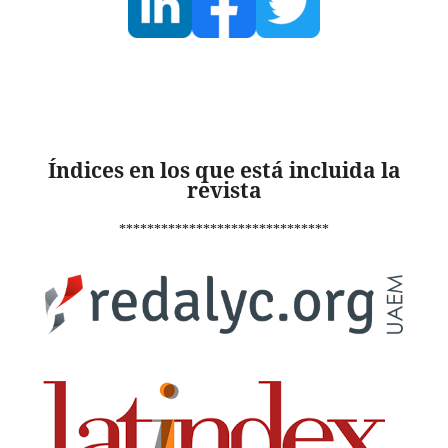
Índices en los que está incluida la
revista
******************************