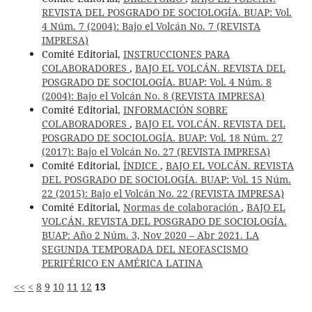
REVISTA DEL POSGRADO DE SOCIOLOGÍA. BUAP: Vol.
4 Núm. 7 (2004): Bajo el Volcán No. 7 (REVISTA
IMPRESA)
Comité Editorial,
INSTRUCCIONES PARA
COLABORADORES
,
BAJO EL VOLCÁN. REVISTA DEL
POSGRADO DE SOCIOLOGÍA. BUAP: Vol. 4 Núm. 8
(2004): Bajo el Volcán No. 8 (REVISTA IMPRESA)
Comité Editorial,
INFORMACIÓN SOBRE
COLABORADORES
,
BAJO EL VOLCÁN. REVISTA DEL
POSGRADO DE SOCIOLOGÍA. BUAP: Vol. 18 Núm. 27
(2017): Bajo el Volcán No. 27 (REVISTA IMPRESA)
Comité Editorial,
ÍNDICE
,
BAJO EL VOLCÁN. REVISTA
DEL POSGRADO DE SOCIOLOGÍA. BUAP: Vol. 15 Núm.
22 (2015): Bajo el Volcán No. 22 (REVISTA IMPRESA)
Comité Editorial,
Normas de colaboración
,
BAJO EL
VOLCÁN. REVISTA DEL POSGRADO DE SOCIOLOGÍA.
BUAP: Año 2 Núm. 3, Nov 2020 – Abr 2021. LA
SEGUNDA TEMPORADA DEL NEOFASCISMO
PERIFÉRICO EN AMÉRICA LATINA
<<
<
8
9
10
11
12
13