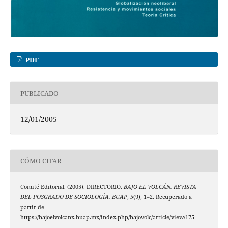
PDF
PUBLICADO
12/01/2005
CÓMO CITAR
Comité Editorial. (2005). DIRECTORIO.
BAJO EL VOLCÁN. REVISTA
DEL POSGRADO DE SOCIOLOGÍA. BUAP
,
5
(9), 1–2. Recuperado a
partir de
https://bajoelvolcanx.buap.mx/index.php/bajovolc/article/view/175